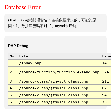
Database Error
(1040) 365建站错误警告：连接数据库失败，可能的原
因：1、数据库密码不对; 2、mysql未启动。
PHP Debug
No.
File
Line
1
/index.php
14
2
/source/function/function_extend.php
324
3
/source/class/jzmysql.class.php
211
4
/source/class/jzmysql.class.php
62
5
/source/class/jzmysql.class.php
94
6
/source/class/jzmysql.class.php
76