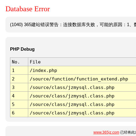
Database Error
(1040) 365建站错误警告：连接数据库失败，可能的原因：1、数
PHP Debug
No.
File
1
/index.php
2
/source/function/function_extend.php
3
/source/class/jzmysql.class.php
4
/source/class/jzmysql.class.php
5
/source/class/jzmysql.class.php
6
/source/class/jzmysql.class.php
www.365jz.com
已经将此